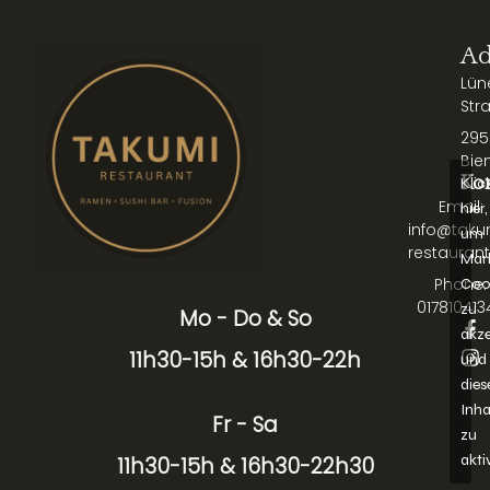
Ad
Lün
Str
295
Bie
Ko
Klic
Email:
hier,
info@taku
um
restaurant
Mar
Phone:
Coo
017810413
zu
Mo - Do & So
F
I
akze
a
n
11h30-15h & 16h30-22h
und
c
s
dies
e
t
b
a
Inha
Fr - Sa
o
g
zu
o
r
akti
11h30-15h & 16h30-22h30
k
a
-
m