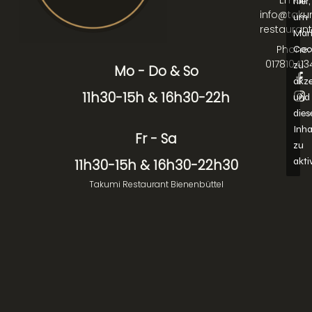
hier,
info@taku
um
restaurant
Mar
Phone:
Coo
017810413
zu
Mo - Do & So
F
I
akze
a
n
11h30-15h & 16h30-22h
und
c
s
dies
e
t
b
a
Inha
Fr - Sa
o
g
zu
o
r
akti
11h30-15h & 16h30-22h30
k
a
-
m
Takumi Restaurant Bienenbüttel
f