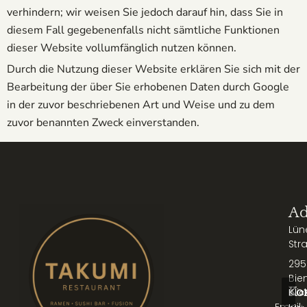
verhindern; wir weisen Sie jedoch darauf hin, dass Sie in
diesem Fall gegebenenfalls nicht sämtliche Funktionen
dieser Website vollumfänglich nutzen können.
Durch die Nutzung dieser Website erklären Sie sich mit der
Bearbeitung der über Sie erhobenen Daten durch Google
in der zuvor beschriebenen Art und Weise und zu dem
zuvor benannten Zweck einverstanden.
Ad
Lün
Str
295
Bie
Ko
Klic
Email: